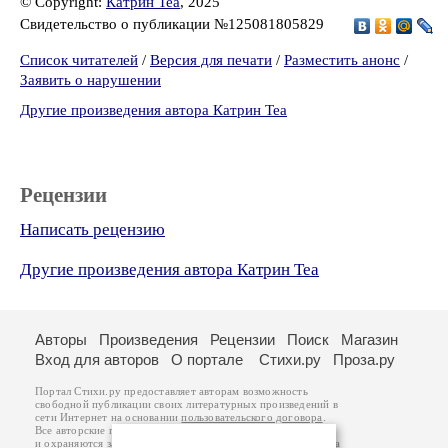
© Copyright:
Катрин Теа
, 2025
Свидетельство о публикации №125081805829
Список читателей
/
Версия для печати
/
Разместить анонс
/
Заявить о нарушении
Другие произведения автора Катрин Теа
Рецензии
Написать рецензию
Другие произведения автора Катрин Теа
Авторы
Произведения
Рецензии
Поиск
Магазин
Вход для авторов
О портале
Стихи.ру
Проза.ру
Портал Стихи.ру предоставляет авторам возможность
свободной публикации своих литературных произведений в
сети Интернет на основании
пользовательского договора
.
Все авторские права на произведения принадлежат авторам
и охраняются
законом
. Перепечатка произведений возможна