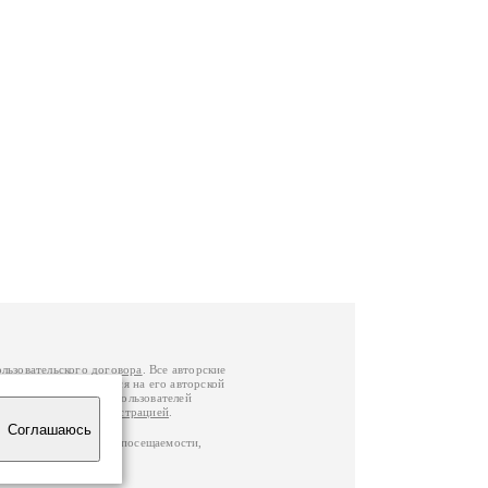
ользовательского договора
. Все авторские
у вы можете обратиться на его авторской
й Федерации
. Данные пользователей
е
и
связаться с администрацией
.
Соглашаюсь
ц по данным счетчика посещаемости,