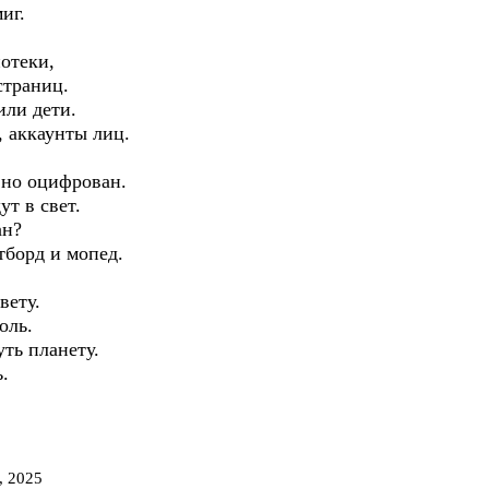
иг.
отеки,
траниц.
или дети.
, аккаунты лиц.
вно оцифрован.
ут в свет.
ан?
тборд и мопед.
вету.
оль.
уть планету.
.
, 2025