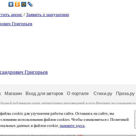
1
стить анонс
/
Заявить о нарушении
рович Григорьев
сандрович Григорьев
к
Магазин
Вход для авторов
О портале
Стихи.ру
Проза.ру
ободной публикации своих литературных произведений в сети Интернет на основании
п
ся
законом
. Перепечатка произведений возможна только с согласия его автора, к котором
ры несут самостоятельно на основании
правил публикации
и
законодательства Российско
айлы cookie для улучшения работы сайта. Оставаясь на сайте, вы
ональных данных
. Вы также можете посмотреть более подробную
информацию о портал
условиями использования файлов cookies. Чтобы ознакомиться с Политикой
тысяч посетителей, которые в общей сумме просматривают более двух миллионов страни
ональных данных и файлов cookie,
нажмите здесь
.
афе указано по две цифры: количество просмотров и количество посетителей.
работает под эгидой
Российского союза писателей
.
18+