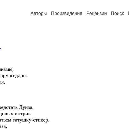
Авторы
Произведения
Рецензии
Поиск
в
лизмы,
 армагеддон.
мы,
едстать Луиза.
цовых интриг.
атьем татушку-стикер.
иза.