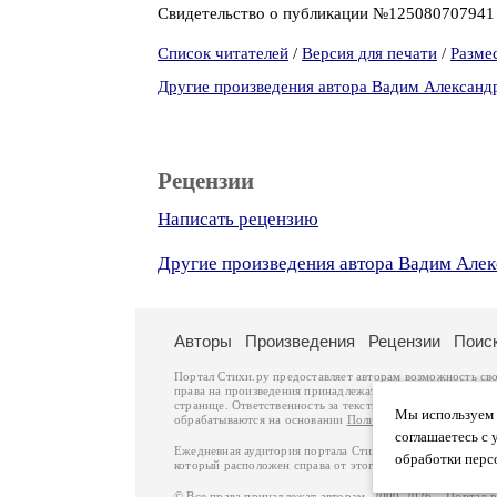
Свидетельство о публикации №12508070794
Список читателей
/
Версия для печати
/
Разме
Другие произведения автора Вадим Александ
Рецензии
Написать рецензию
Другие произведения автора Вадим Алек
Авторы
Произведения
Рецензии
Поис
Портал Стихи.ру предоставляет авторам возможность св
права на произведения принадлежат авторам и охраняют
странице. Ответственность за тексты произведений авто
Мы используем ф
обрабатываются на основании
Политики обработки перс
соглашаетесь с 
Ежедневная аудитория портала Стихи.ру – порядка 200 
обработки перс
который расположен справа от этого текста. В каждой гр
© Все права принадлежат авторам, 2000-2026. Портал 