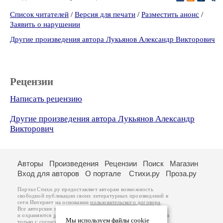
Список читателей
/
Версия для печати
/
Разместить анонс
/
Заявить о нарушении
Другие произведения автора Лукьянов Александр Викторович
Рецензии
Написать рецензию
Другие произведения автора Лукьянов Александр
Викторович
Авторы
Произведения
Рецензии
Поиск
Магазин
Вход для авторов
О портале
Стихи.ру
Проза.ру
Портал Стихи.ру предоставляет авторам возможность
свободной публикации своих литературных произведений в
сети Интернет на основании
пользовательского договора
.
Все авторские права на произведения принадлежат авторам
и охраняются
законом
. Перепечатка произведений возможна
Мы используем файлы cookie
только с согласия его автора, к которому вы можете