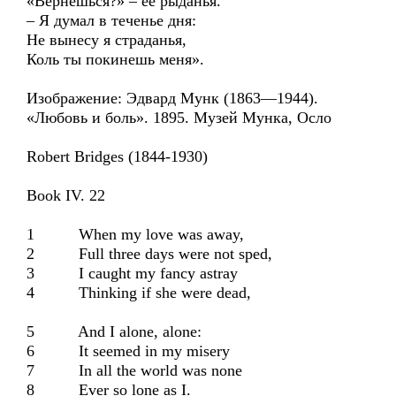
«Вернёшься?» – её рыданья.
– Я думал в теченье дня:
Не вынесу я страданья,
Коль ты покинешь меня».
Изображение: Эдвард Мунк (1863—1944).
«Любовь и боль». 1895. Музей Мунка, Осло
Robert Bridges (1844-1930)
Book IV. 22
1 When my love was away,
2 Full three days were not sped,
3 I caught my fancy astray
4 Thinking if she were dead,
5 And I alone, alone:
6 It seemed in my misery
7 In all the world was none
8 Ever so lone as I.