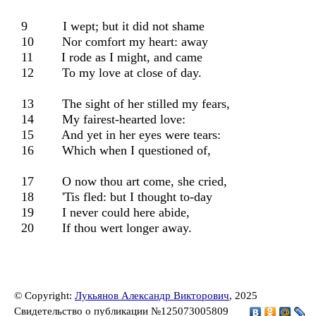
9 I wept; but it did not shame
10 Nor comfort my heart: away
11 I rode as I might, and came
12 To my love at close of day.
13 The sight of her stilled my fears,
14 My fairest-hearted love:
15 And yet in her eyes were tears:
16 Which when I questioned of,
17 O now thou art come, she cried,
18 'Tis fled: but I thought to-day
19 I never could here abide,
20 If thou wert longer away.
© Copyright:
Лукьянов Александр Викторович
, 2025
Свидетельство о публикации №125073005809