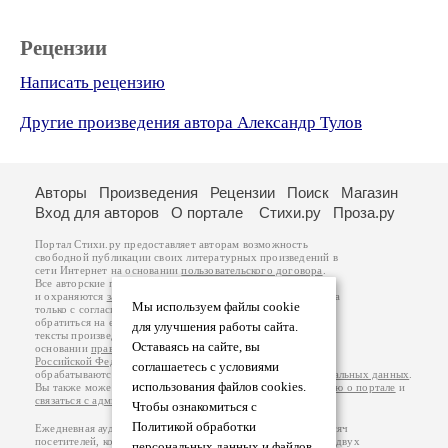
Рецензии
Написать рецензию
Другие произведения автора Александр Тулов
Авторы
Произведения
Рецензии
Поиск
Магазин
Вход для авторов
О портале
Стихи.ру
Проза.ру
Портал Стихи.ру предоставляет авторам возможность
свободной публикации своих литературных произведений в
сети Интернет на основании
пользовательского договора
.
Все авторские права на произведения принадлежат авторам
и охраняются
законом
. Перепечатка произведений возможна
Мы используем файлы cookie
только с согласия его автора, к которому вы можете
обратиться на его авторской странице. Ответственность за
для улучшения работы сайта.
тексты произведений авторы несут самостоятельно на
Оставаясь на сайте, вы
основании
правил публикации
и
законодательства
Российской Федерации
. Данные пользователей
соглашаетесь с условиями
обрабатываются на основании
Политики обработки персональных данных
.
использования файлов cookies.
Вы также можете посмотреть более подробную
информацию о портале
и
связаться с администрацией
.
Чтобы ознакомиться с
Политикой обработки
Ежедневная аудитория портала Стихи.ру – порядка 200 тысяч
посетителей, которые в общей сумме просматривают более двух
персональных данных и файлов