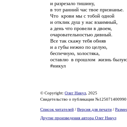
и разрезало тишину,
в тот ранний час твое признанье.
Что крови мы с тобой одной
и отклик душ у нас взаимный,
а день что провели в двоем,
очаровательностью дивный.
Все так скажу тебя обняв
и а губы нежно по целую,
беспечную, холостяка,
оставлю в прошлом жизнь былую
#никул
© Copyright:
Олег Никул
, 2025
Свидетельство о публикации №12507140099
Список читателей
/
Версия для печати
/
Разме
Другие произведения автора Олег Никул