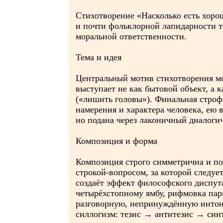
Стихотворение «Насколько есть хор
и почти фольклорной лапидарности т
моральной ответственности.
Тема и идея
Центральный мотив стихотворения мо
выступает не как бытовой объект, а 
(«лишить головы»). Финальная строфа
намерения и характера человека, ею 
но подана через лаконичный диалоги
Композиция и форма
Композиция строго симметрична и по
строкой-вопросом, за которой следуе
создаёт эффект философского диспута
четырёхстопному ямбу, рифмовка парн
разговорную, непринуждённую интона
силлогизм: тезис → антитезис → синт