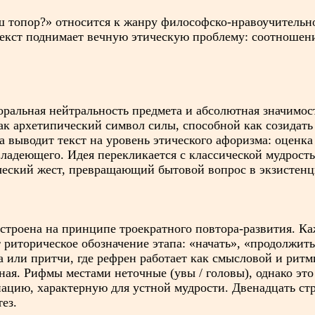
ош топор?» относится к жанру философско-нравоучитель
екст поднимает вечную этическую проблему: соотношени
ральная нейтральность предмета и абсолютная значимост
как архетипический символ силы, способной как созидать 
 выводит текст на уровень этического афоризма: оценка 
владеющего. Идея перекликается с классической мудростью
ческий жест, превращающий бытовой вопрос в экзистен
строена на принципе троекратного повтора-развития. К
т риторическое обозначение этапа: «начать», «продолжить
 или притчи, где рефрен работает как смысловой и ритм
ая. Рифмы местами неточные (увы / головы), однако это
цию, характерную для устной мудрости. Двенадцать ст
ез.