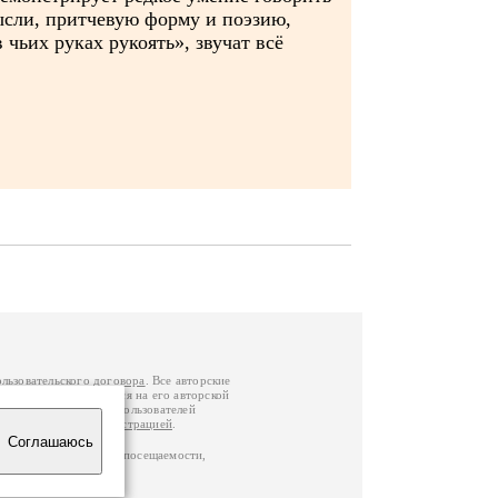
ысли, притчевую форму и поэзию,
 чьих руках рукоять», звучат всё
ользовательского договора
. Все авторские
у вы можете обратиться на его авторской
й Федерации
. Данные пользователей
е
и
связаться с администрацией
.
Соглашаюсь
ц по данным счетчика посещаемости,