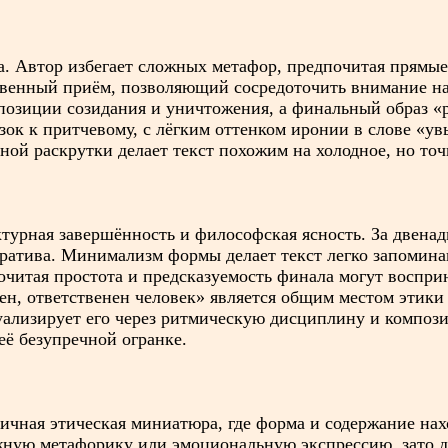
на. Автор избегает сложных метафор, предпочитая прямы
твенный приём, позволяющий сосредоточить внимание на
позиции созидания и уничтожения, а финальный образ «
изок к притчевому, с лёгким оттенком иронии в слове «у
ной раскрутки делает текст похожим на холодное, но то
турная завершённость и философская ясность. За двенадц
ератива. Минимализм формы делает текст легко запоми
очитая простота и предсказуемость финала могут воспри
н, ответственен человек» является общим местом этики 
уализирует его через ритмическую дисциплину и композ
её безупречной огранке.
ичная этическая миниатюра, где форма и содержание нах
жную метафорику или эмоциональную экспрессию, зато д