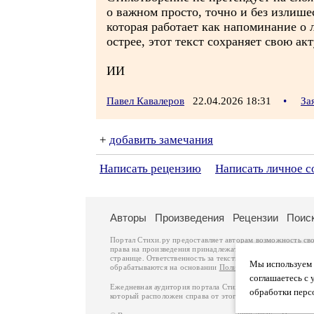
о важном просто, точно и без излише
которая работает как напоминание о л
острее, этот текст сохраняет свою а
ИИ
Павел Кавалеров
22.04.2026 18:31
•
За
+
добавить замечания
Написать рецензию
Написать личное 
Авторы
Произведения
Рецензии
Поис
Портал Стихи.ру предоставляет авторам возможность св
права на произведения принадлежат авторам и охраняют
странице. Ответственность за тексты произведений авто
Мы используем ф
обрабатываются на основании
Политики обработки перс
соглашаетесь с 
Ежедневная аудитория портала Стихи.ру – порядка 200 
обработки перс
который расположен справа от этого текста. В каждой гр