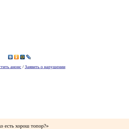
3
стить анонс
/
Заявить о нарушении
о есть хорош топор?»