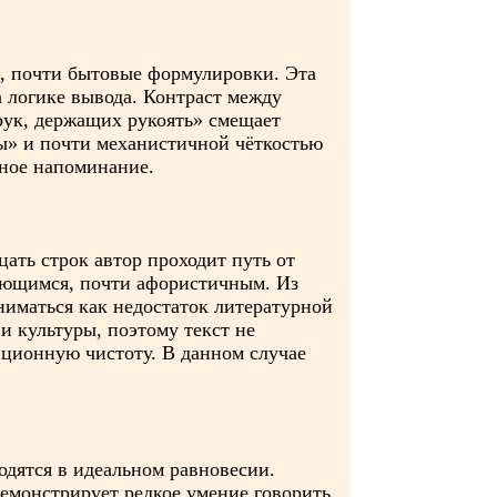
е, почти бытовые формулировки. Эта
 логике вывода. Контраст между
рук, держащих рукоять» смещает
вы» и почти механистичной чёткостью
чное напоминание.
ать строк автор проходит путь от
нающимся, почти афористичным. Из
ниматься как недостаток литературной
и культуры, поэтому текст не
иционную чистоту. В данном случае
одятся в идеальном равновесии.
емонстрирует редкое умение говорить