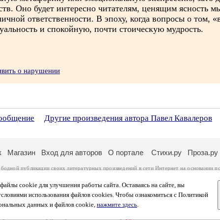
ств. Оно будет интересно читателям, ценящим ясность м
ичной ответственности. В эпоху, когда вопросы о том, «в
ктуальность и спокойную, почти стоическую мудрость.
явить о нарушении
сообщение
Другие произведения автора Павел Кавалеров
к
Магазин
Вход для авторов
О портале
Стихи.ру
Проза.ру
ободной публикации своих литературных произведений в сети Интернет на основании
п
ся
законом
. Перепечатка произведений возможна только с согласия его автора, к котором
ры несут самостоятельно на основании
правил публикации
и
законодательства Российско
айлы cookie для улучшения работы сайта. Оставаясь на сайте, вы
ональных данных
. Вы также можете посмотреть более подробную
информацию о портал
условиями использования файлов cookies. Чтобы ознакомиться с Политикой
тысяч посетителей, которые в общей сумме просматривают более двух миллионов страни
ональных данных и файлов cookie,
нажмите здесь
.
афе указано по две цифры: количество просмотров и количество посетителей.