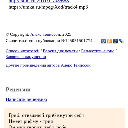
http://stihi.ru/2011/11/03/688
https://umka.ru/mpeg/Xod/track4.mp3
© Copyright:
Алекс Тениссон
, 2025
Свидетельство о публикации №125051501774
Список читателей
/
Версия для печати
/
Разместить анонс
/
Заявить о нарушении
Другие произведения автора Алекс Тениссон
Рецензии
Написать рецензию
Гриб: отважный гриб внутри себя
Имеет рифму - трип
Он мир творит, тебя любя,