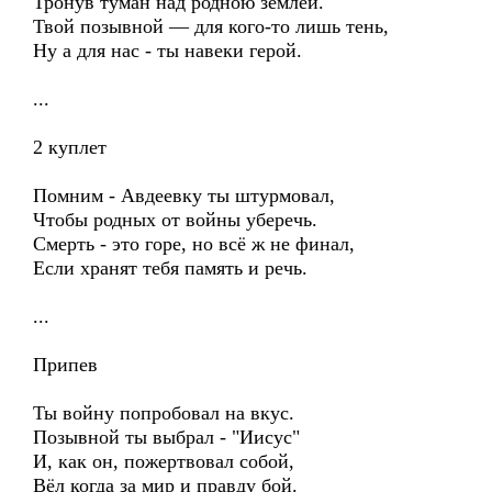
Тронув туман над родною землёй.
Твой позывной — для кого-то лишь тень,
Ну а для нас - ты навеки герой.
...
2 куплет
Помним - Авдеевку ты штурмовал,
Чтобы родных от войны уберечь.
Смерть - это горе, но всё ж не финал,
Если хранят тебя память и речь.
...
Припев
Ты войну попробовал на вкус.
Позывной ты выбрал - "Иисус"
И, как он, пожертвовал собой,
Вёл когда за мир и правду бой.