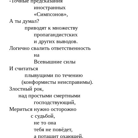
-Точные предсказания
иностранных
«Симпсонов»,
А ты думал?
приводят к множеству
пропагандистских
и других выводов.
Логично свалить ответственность
на
Всевышние силы
И считаться
плывущими по течению
(конформисты неисправимы).
Злостный рок,
над простыми смертными
господствующий,
Мериться нужно осторожно
с судьбой,
не то она
тебя не повёдет,
а потащит охающей.