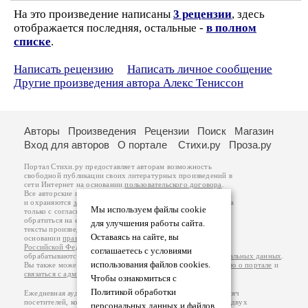
На это произведение написаны
3 рецензии
, здесь
отображается последняя, остальные -
в полном
списке
.
Написать рецензию
Написать личное сообщение
Другие произведения автора Алекс Тениссон
Авторы
Произведения
Рецензии
Поиск
Магазин
Вход для авторов
О портале
Стихи.ру
Проза.ру
Портал Стихи.ру предоставляет авторам возможность
свободной публикации своих литературных произведений в
сети Интернет на основании
пользовательского договора
.
Все авторские права на произведения принадлежат авторам
и охраняются
законом
. Перепечатка произведений возможна
Мы используем файлы cookie
только с согласия его автора, к которому вы можете
обратиться на его авторской странице. Ответственность за
для улучшения работы сайта.
тексты произведений авторы несут самостоятельно на
Оставаясь на сайте, вы
основании
правил публикации
и
законодательства
Российской Федерации
. Данные пользователей
соглашаетесь с условиями
обрабатываются на основании
Политики обработки персональных данных
.
использования файлов cookies.
Вы также можете посмотреть более подробную
информацию о портале
и
связаться с администрацией
.
Чтобы ознакомиться с
Политикой обработки
Ежедневная аудитория портала Стихи.ру – порядка 200 тысяч
посетителей, которые в общей сумме просматривают более двух
персональных данных и файлов