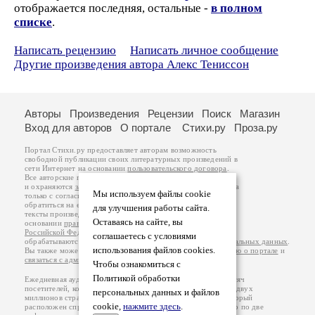
отображается последняя, остальные -
в полном
списке
.
Написать рецензию
Написать личное сообщение
Другие произведения автора Алекс Тениссон
Авторы
Произведения
Рецензии
Поиск
Магазин
Вход для авторов
О портале
Стихи.ру
Проза.ру
Портал Стихи.ру предоставляет авторам возможность
свободной публикации своих литературных произведений в
сети Интернет на основании
пользовательского договора
.
Все авторские права на произведения принадлежат авторам
и охраняются
законом
. Перепечатка произведений возможна
Мы используем файлы cookie
только с согласия его автора, к которому вы можете
обратиться на его авторской странице. Ответственность за
для улучшения работы сайта.
тексты произведений авторы несут самостоятельно на
Оставаясь на сайте, вы
основании
правил публикации
и
законодательства
Российской Федерации
. Данные пользователей
соглашаетесь с условиями
обрабатываются на основании
Политики обработки персональных данных
.
использования файлов cookies.
Вы также можете посмотреть более подробную
информацию о портале
и
связаться с администрацией
.
Чтобы ознакомиться с
Политикой обработки
Ежедневная аудитория портала Стихи.ру – порядка 200 тысяч
посетителей, которые в общей сумме просматривают более двух
персональных данных и файлов
миллионов страниц по данным счетчика посещаемости, который
cookie,
нажмите здесь
.
расположен справа от этого текста. В каждой графе указано по две