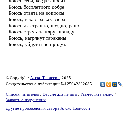
Боюсь себя, когда заносит
Боюсь бесплатного добра
Боюсь ответа на вопросы
Боюсь, и завтра как вчера
Боюсь их странно, поздно, рано
Боюсь стрелять, вдруг попаду
Боюсь, нагрянут тараканы
Боюсь, уйдут и не придут.
© Copyright:
Алекс Тениссон
, 2025
Свидетельство о публикации №125042802685
Список читателей
/
Версия для печати
/
Разместить анонс
/
Заявить о нарушении
Другие произведения автора Алекс Тениссон