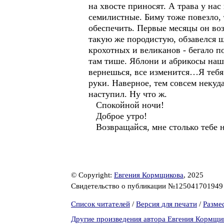
на хвосте приносят. А трава у нас 
семилистные. Биму тоже повезло, т
обеспечить. Первые месяцы он воз
такую же породистую, обзавелся 
крохотных и великанов - бегало п
там тише. Яблони и абрикосы наши
вернешься, все изменится…Я тебя 
руки. Наверное, тем совсем некуда
наступил. Ну что ж.
Спокойной ночи!
Доброе утро!
Возвращайся, мне столько тебе на
© Copyright:
Евгения Кормщикова
, 2025
Свидетельство о публикации №12504170194
Список читателей
/
Версия для печати
/
Разме
Другие произведения автора Евгения Кормщи