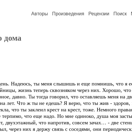
Авторы
Произведения
Рецензии
Поиск
о дома
ь. Надеюсь, ты меня слышишь и еще помнишь, что я ест
ойницы, жизнь теперь сквозняком через них. Хорошо, что 
рное, давно. Ты тогда говорил, что оставляешь меня на две
на лет. Что ж ты не едешь? Я верю, что ты жив - здоров
екла, что ты заклеил крест на крест, тоже. Немного права
е терпимо, что еще надо. Но мне одиноко, душа моя заст
от, двухэтажный, что напротив, совсем зачах… - две стен
ыл, через них я держу связь с соседями, они периодичес