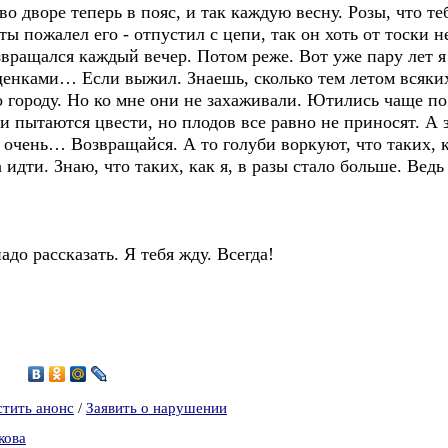
во дворе теперь в пояс, и так каждую весну. Розы, что те
ы пожалел его - отпустил с цепи, так он хоть от тоски 
вращался каждый вечер. Потом реже. Вот уже пару лет я
щенками… Если выжил. Знаешь, сколько тем летом всяких
о городу. Но ко мне они не захаживали. Ютились чаще по
 пытаются цвести, но плодов все равно не приносят. А з
очень… Возвращайся. А то голуби воркуют, что таких, ка
 идти. Знаю, что таких, как я, в разы стало больше. Вед
до рассказать. Я тебя жду. Всегда!
9
стить анонс
/
Заявить о нарушении
кова