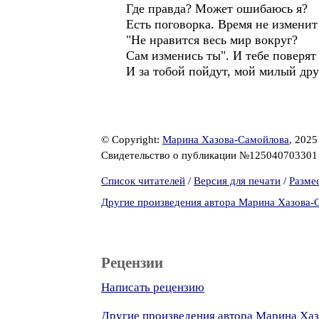
Где правда? Может ошибаюсь я?
Есть поговорка. Время не изменит 
"Не нравится весь мир вокруг?
Сам изменись ты". И тебе поверят
И за тобой пойдут, мой милый дру
© Copyright:
Марина Хазова-Самойлова
, 2025
Свидетельство о публикации №12504070330
Список читателей
/
Версия для печати
/
Разме
Другие произведения автора Марина Хазова-
Рецензии
Написать рецензию
Другие произведения автора Марина Ха