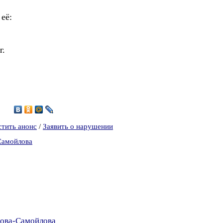
её:
г.
1
стить анонс
/
Заявить о нарушении
Самойлова
зова-Самойлова