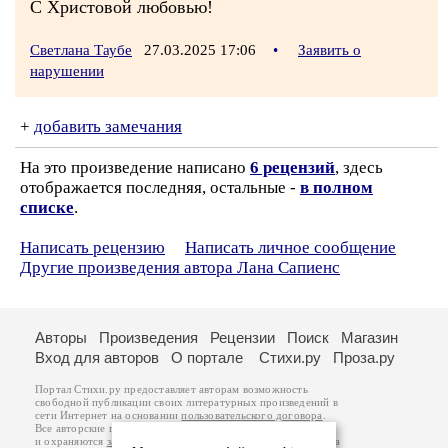
С Христовой любовью!
Светлана Таубе
27.03.2025 17:06
•
Заявить о
нарушении
+
добавить замечания
На это произведение написано
6 рецензий
, здесь
отображается последняя, остальные -
в полном
списке
.
Написать рецензию
Написать личное сообщение
Другие произведения автора Лана Сапиенс
Авторы
Произведения
Рецензии
Поиск
Магазин
Вход для авторов
О портале
Стихи.ру
Проза.ру
Портал Стихи.ру предоставляет авторам возможность
свободной публикации своих литературных произведений в
сети Интернет на основании
пользовательского договора
.
Все авторские права на произведения принадлежат авторам
и охраняются
законом
. Перепечатка произведений возможна