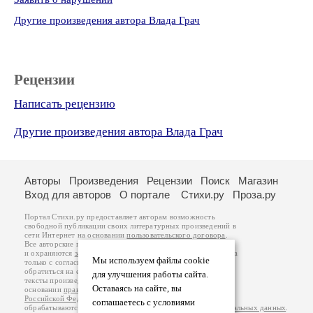
Другие произведения автора Влада Грач
Рецензии
Написать рецензию
Другие произведения автора Влада Грач
Авторы
Произведения
Рецензии
Поиск
Магазин
Вход для авторов
О портале
Стихи.ру
Проза.ру
Портал Стихи.ру предоставляет авторам возможность
свободной публикации своих литературных произведений в
сети Интернет на основании
пользовательского договора
.
Все авторские права на произведения принадлежат авторам
и охраняются
законом
. Перепечатка произведений возможна
Мы используем файлы cookie
только с согласия его автора, к которому вы можете
обратиться на его авторской странице. Ответственность за
для улучшения работы сайта.
тексты произведений авторы несут самостоятельно на
Оставаясь на сайте, вы
основании
правил публикации
и
законодательства
Российской Федерации
. Данные пользователей
соглашаетесь с условиями
обрабатываются на основании
Политики обработки персональных данных
.