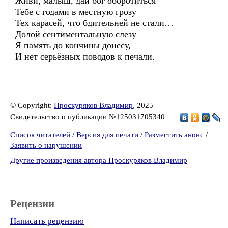
Живи, малыш, дай бог оборотиться
Тебе с годами в местную грозу
Тех карасей, что бдительней не стали…
Долой сентиментальную слезу –
Я память до кончины донесу,
И нет серьёзных поводов к печали.
© Copyright:
Проскуряков Владимир
, 2025
Свидетельство о публикации №125031705340
Список читателей
/
Версия для печати
/
Разместить анонс
/
Заявить о нарушении
Другие произведения автора Проскуряков Владимир
Рецензии
Написать рецензию