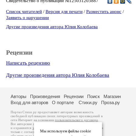
Свидетельство о публикации №125031203887
Список читателей
/
Версия для печати
/
Разместить анонс
/
Заявить о нарушении
Другие произведения автора Юлия Колобаева
Рецензии
Написать рецензию
Другие произведения автора Юлия Колобаева
Авторы
Произведения
Рецензии
Поиск
Магазин
Вход для авторов
О портале
Стихи.ру
Проза.ру
Портал Стихи.ру предоставляет авторам возможность
свободной публикации своих литературных произведений в
сети Интернет на основании
пользовательского договора
.
Все авторские права на произведения принадлежат авторам
и охраняются
законом
. Перепечатка произведений возможна
Мы используем файлы cookie
только с согласия его автора, к которому вы можете
обратиться на его авторской странице. Ответственность за