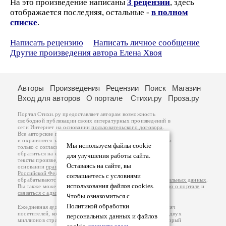
На это произведение написаны
3 рецензии
, здесь
отображается последняя, остальные -
в полном
списке
.
Написать рецензию
Написать личное сообщение
Другие произведения автора Елена Хвоя
Авторы
Произведения
Рецензии
Поиск
Магазин
Вход для авторов
О портале
Стихи.ру
Проза.ру
Портал Стихи.ру предоставляет авторам возможность
свободной публикации своих литературных произведений в
сети Интернет на основании
пользовательского договора
.
Все авторские права на произведения принадлежат авторам
и охраняются
законом
. Перепечатка произведений возможна
Мы используем файлы cookie
только с согласия его автора, к которому вы можете
обратиться на его авторской странице. Ответственность за
для улучшения работы сайта.
тексты произведений авторы несут самостоятельно на
Оставаясь на сайте, вы
основании
правил публикации
и
законодательства
Российской Федерации
. Данные пользователей
соглашаетесь с условиями
обрабатываются на основании
Политики обработки персональных данных
.
использования файлов cookies.
Вы также можете посмотреть более подробную
информацию о портале
и
связаться с администрацией
.
Чтобы ознакомиться с
Политикой обработки
Ежедневная аудитория портала Стихи.ру – порядка 200 тысяч
посетителей, которые в общей сумме просматривают более двух
персональных данных и файлов
миллионов страниц по данным счетчика посещаемости, который