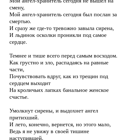
Мой ангел-хранитель сегодня не вышел на
смену,
Мой ангел-хранитель сегодня был послан за
смертью.
И сразу же где-то тревожно завыла сирена,
И льдинок осколки проникли под самое
сердце.
Темнее и тише всего перед самым восходом.
Как грустно и зло, распадаясь на равные
части,
Почувствовать вдруг, как из трещин под
сердцем выходит
На кроличьих лапках банальное женское
счастье.
Умолкнут сирены, и выдохнет ангел
притихший.
И лето, конечно, вернется, но этого мало,
Ведь я не увижу в своей тишине
наступившей,