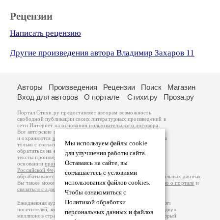
Рецензии
Написать рецензию
Другие произведения автора Владимир Захаров 11
Авторы
Произведения
Рецензии
Поиск
Магазин
Вход для авторов
О портале
Стихи.ру
Проза.ру
Портал Стихи.ру предоставляет авторам возможность
свободной публикации своих литературных произведений в
сети Интернет на основании
пользовательского договора
.
Все авторские права на произведения принадлежат авторам
и охраняются
законом
. Перепечатка произведений возможна
Мы используем файлы cookie
только с согласия его автора, к которому вы можете
обратиться на его авторской странице. Ответственность за
для улучшения работы сайта.
тексты произведений авторы несут самостоятельно на
Оставаясь на сайте, вы
основании
правил публикации
и
законодательства
Российской Федерации
. Данные пользователей
соглашаетесь с условиями
обрабатываются на основании
Политики обработки персональных данных
.
использования файлов cookies.
Вы также можете посмотреть более подробную
информацию о портале
и
связаться с администрацией
.
Чтобы ознакомиться с
Политикой обработки
Ежедневная аудитория портала Стихи.ру – порядка 200 тысяч
посетителей, которые в общей сумме просматривают более двух
персональных данных и файлов
миллионов страниц по данным счетчика посещаемости, который