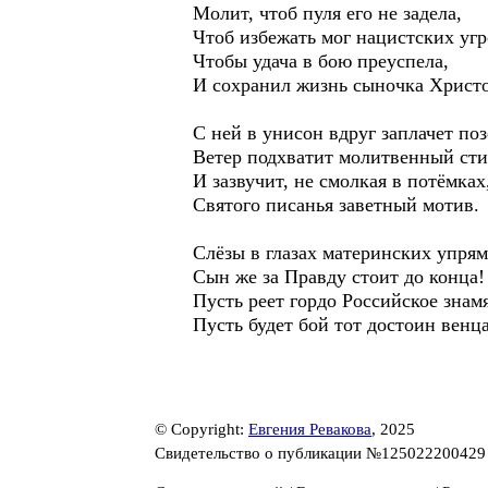
Молит, чтоб пуля его не задела,
Чтоб избежать мог нацистских угр
Чтобы удача в бою преуспела,
И сохранил жизнь сыночка Христо
С ней в унисон вдруг заплачет поз
Ветер подхватит молитвенный сти
И зазвучит, не смолкая в потёмках
Святого писанья заветный мотив.
Слёзы в глазах материнских упря
Сын же за Правду стоит до конца!
Пусть реет гордо Российское знамя
Пусть будет бой тот достоин венца
© Copyright:
Евгения Ревакова
, 2025
Свидетельство о публикации №12502220042