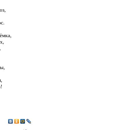
оз,
с.
ёмка,
х,
,
мы,
,
!
9