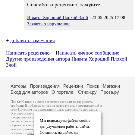
Спасибо за рецензию, заходите
Никита Хороший Плохой Злой
23.05.2025 17:08
Заявить о нарушении
+
добавить замечания
Написать рецензию
Написать личное сообщение
Другие произведения автора Никита Хороший Плохой
Злой
Авторы
Произведения
Рецензии
Поиск
Магазин
Вход для авторов
О портале
Стихи.ру
Проза.ру
Портал Стихи.ру предоставляет авторам возможность
свободной публикации своих литературных произведений в
сети Интернет на основании
пользовательского договора
.
Все авторские права на произведения принадлежат авторам
и охраняются
законом
. Перепечатка произведений возможна
Мы используем файлы cookie
только с согласия его автора, к которому вы можете
обратиться на его авторской странице. Ответственность за
для улучшения работы сайта.
тексты произведений авторы несут самостоятельно на
Оставаясь на сайте, вы
основании
правил публикации
и
законодательства