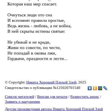
Которая наш мир спасает.
Очнуться люди ото сна
И вспомнят правила простые,
Ведь жизнь - любовь, а не война,
В ней скрыты истины святые:
Не убивай и не кради,
Живи по совести, по чести,
Не попадай в оковы лжи,
Гордыни, праздности и лести...
© Copyright:
Никита Хороший Плохой Злой
, 2025
Свидетельство о публикации №125020701540
Список читателей
/
Версия для печати
/
Разместить анонс
/
Заявить о нарушении
Другие произведения автора Никита Хороший Плохой Злой