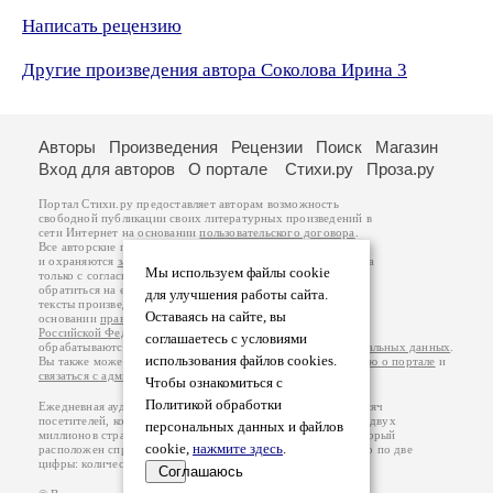
Написать рецензию
Другие произведения автора Соколова Ирина 3
Авторы
Произведения
Рецензии
Поиск
Магазин
Вход для авторов
О портале
Стихи.ру
Проза.ру
Портал Стихи.ру предоставляет авторам возможность
свободной публикации своих литературных произведений в
сети Интернет на основании
пользовательского договора
.
Все авторские права на произведения принадлежат авторам
и охраняются
законом
. Перепечатка произведений возможна
Мы используем файлы cookie
только с согласия его автора, к которому вы можете
обратиться на его авторской странице. Ответственность за
для улучшения работы сайта.
тексты произведений авторы несут самостоятельно на
Оставаясь на сайте, вы
основании
правил публикации
и
законодательства
Российской Федерации
. Данные пользователей
соглашаетесь с условиями
обрабатываются на основании
Политики обработки персональных данных
.
использования файлов cookies.
Вы также можете посмотреть более подробную
информацию о портале
и
связаться с администрацией
.
Чтобы ознакомиться с
Политикой обработки
Ежедневная аудитория портала Стихи.ру – порядка 200 тысяч
посетителей, которые в общей сумме просматривают более двух
персональных данных и файлов
миллионов страниц по данным счетчика посещаемости, который
cookie,
нажмите здесь
.
расположен справа от этого текста. В каждой графе указано по две
цифры: количество просмотров и количество посетителей.
Соглашаюсь