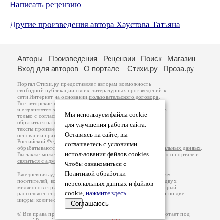
Написать рецензию
Другие произведения автора Хаустова Татьяна
Авторы
Произведения
Рецензии
Поиск
Магазин
Вход для авторов
О портале
Стихи.ру
Проза.ру
Портал Стихи.ру предоставляет авторам возможность
свободной публикации своих литературных произведений в
сети Интернет на основании
пользовательского договора
.
Все авторские права на произведения принадлежат авторам
и охраняются
законом
. Перепечатка произведений возможна
Мы используем файлы cookie
только с согласия его автора, к которому вы можете
обратиться на его авторской странице. Ответственность за
для улучшения работы сайта.
тексты произведений авторы несут самостоятельно на
Оставаясь на сайте, вы
основании
правил публикации
и
законодательства
Российской Федерации
. Данные пользователей
соглашаетесь с условиями
обрабатываются на основании
Политики обработки персональных данных
.
использования файлов cookies.
Вы также можете посмотреть более подробную
информацию о портале
и
связаться с администрацией
.
Чтобы ознакомиться с
Политикой обработки
Ежедневная аудитория портала Стихи.ру – порядка 200 тысяч
посетителей, которые в общей сумме просматривают более двух
персональных данных и файлов
миллионов страниц по данным счетчика посещаемости, который
cookie,
нажмите здесь
.
расположен справа от этого текста. В каждой графе указано по две
цифры: количество просмотров и количество посетителей.
Соглашаюсь
© Все права принадлежат авторам, 2000-2026. Портал работает под