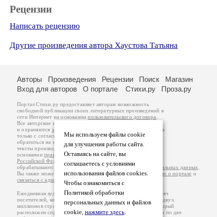
Рецензии
Написать рецензию
Другие произведения автора Хаустова Татьяна
Авторы
Произведения
Рецензии
Поиск
Магазин
Вход для авторов
О портале
Стихи.ру
Проза.ру
Портал Стихи.ру предоставляет авторам возможность
свободной публикации своих литературных произведений в
сети Интернет на основании
пользовательского договора
.
Все авторские права на произведения принадлежат авторам
и охраняются
законом
. Перепечатка произведений возможна
Мы используем файлы cookie
только с согласия его автора, к которому вы можете
обратиться на его авторской странице. Ответственность за
для улучшения работы сайта.
тексты произведений авторы несут самостоятельно на
Оставаясь на сайте, вы
основании
правил публикации
и
законодательства
Российской Федерации
. Данные пользователей
соглашаетесь с условиями
обрабатываются на основании
Политики обработки персональных данных
.
использования файлов cookies.
Вы также можете посмотреть более подробную
информацию о портале
и
связаться с администрацией
.
Чтобы ознакомиться с
Политикой обработки
Ежедневная аудитория портала Стихи.ру – порядка 200 тысяч
посетителей, которые в общей сумме просматривают более двух
персональных данных и файлов
миллионов страниц по данным счетчика посещаемости, который
cookie,
нажмите здесь
.
расположен справа от этого текста. В каждой графе указано по две