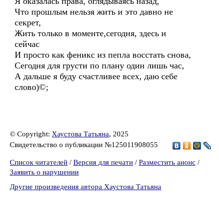
Я оказалась права, оглядываясь назад,
Что прошлым нельзя жить и это давно не
секрет,
Жить только в моменте,сегодня, здесь и
сейчас
И просто как феникс из пепла восстать снова,
Сегодня для грусти по плану один лишь час,
А дальше я буду счастливее всех, даю себе
слово)©;
© Copyright:
Хаустова Татьяна
, 2025
Свидетельство о публикации №125011908055
Список читателей
/
Версия для печати
/
Разместить анонс
/
Заявить о нарушении
Другие произведения автора Хаустова Татьяна