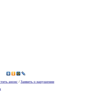
6
стить анонс
/
Заявить о нарушении
а