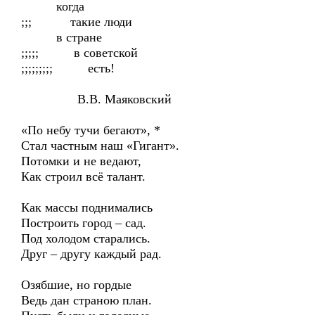
когда
;;; такие люди
в стране
;;;;; в советской
;;;;;;;;; есть!
В.В. Маяковский
«По небу тучи бегают», *
Стал частным наш «Гигант».
Потомки и не ведают,
Как строил всё талант.
Как массы поднимались
Построить город – сад.
Под холодом старались.
Друг – другу каждый рад.
Озябшие, но гордые
Ведь дан страною план.