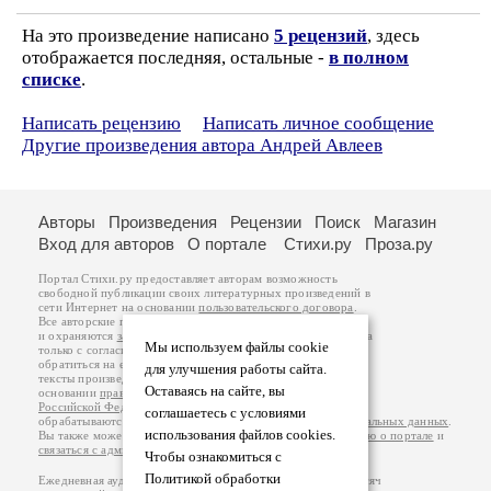
На это произведение написано
5 рецензий
, здесь
отображается последняя, остальные -
в полном
списке
.
Написать рецензию
Написать личное сообщение
Другие произведения автора Андрей Авлеев
Авторы
Произведения
Рецензии
Поиск
Магазин
Вход для авторов
О портале
Стихи.ру
Проза.ру
Портал Стихи.ру предоставляет авторам возможность
свободной публикации своих литературных произведений в
сети Интернет на основании
пользовательского договора
.
Все авторские права на произведения принадлежат авторам
и охраняются
законом
. Перепечатка произведений возможна
Мы используем файлы cookie
только с согласия его автора, к которому вы можете
обратиться на его авторской странице. Ответственность за
для улучшения работы сайта.
тексты произведений авторы несут самостоятельно на
Оставаясь на сайте, вы
основании
правил публикации
и
законодательства
Российской Федерации
. Данные пользователей
соглашаетесь с условиями
обрабатываются на основании
Политики обработки персональных данных
.
использования файлов cookies.
Вы также можете посмотреть более подробную
информацию о портале
и
связаться с администрацией
.
Чтобы ознакомиться с
Политикой обработки
Ежедневная аудитория портала Стихи.ру – порядка 200 тысяч