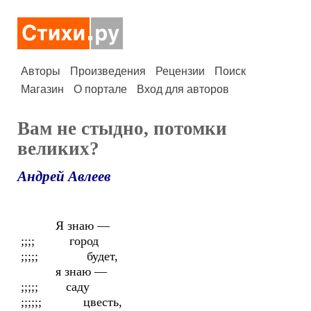
Авторы
Произведения
Рецензии
Поиск
Магазин
О портале
Вход для авторов
Вам не стыдно, потомки
великих?
Андрей Авлеев
Я знаю —
;;;; город
;;;;; будет,
я знаю —
;;;;; саду
;;;;;; цвесть,