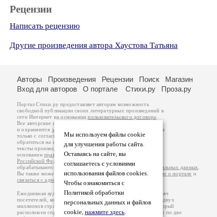
Рецензии
Написать рецензию
Другие произведения автора Хаустова Татьяна
Авторы
Произведения
Рецензии
Поиск
Магазин
Вход для авторов
О портале
Стихи.ру
Проза.ру
Портал Стихи.ру предоставляет авторам возможность
свободной публикации своих литературных произведений в
сети Интернет на основании
пользовательского договора
.
Все авторские права на произведения принадлежат авторам
и охраняются
законом
. Перепечатка произведений возможна
Мы используем файлы cookie
только с согласия его автора, к которому вы можете
обратиться на его авторской странице. Ответственность за
для улучшения работы сайта.
тексты произведений авторы несут самостоятельно на
Оставаясь на сайте, вы
основании
правил публикации
и
законодательства
Российской Федерации
. Данные пользователей
соглашаетесь с условиями
обрабатываются на основании
Политики обработки персональных данных
.
использования файлов cookies.
Вы также можете посмотреть более подробную
информацию о портале
и
связаться с администрацией
.
Чтобы ознакомиться с
Политикой обработки
Ежедневная аудитория портала Стихи.ру – порядка 200 тысяч
посетителей, которые в общей сумме просматривают более двух
персональных данных и файлов
миллионов страниц по данным счетчика посещаемости, который
cookie,
нажмите здесь
.
расположен справа от этого текста. В каждой графе указано по две