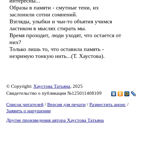
интересны...
Образы в памяти - смутные тени, их
заслонили сотни сомнений.
Взгляды, улыбки и чьи-то объятия учимся
ластиком в мыслях стирать мы.
Время проходит, люди уходят, что остается от
них?
Только лишь то, что оставила память -
незримую тонкую нить...(Т. Хаустова).
© Copyright:
Хаустова Татьяна
, 2025
Свидетельство о публикации №125011408109
Список читателей
/
Версия для печати
/
Разместить анонс
/
Заявить о нарушении
Другие произведения автора Хаустова Татьяна