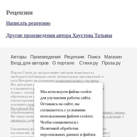
Рецензии
Написать рецензию
Другие произведения автора Хаустова Татьяна
Авторы
Произведения
Рецензии
Поиск
Магазин
Вход для авторов
О портале
Стихи.ру
Проза.ру
Портал Стихи.ру предоставляет авторам возможность
свободной публикации своих литературных произведений в
сети Интернет на основании
пользовательского договора
.
Все авторские права на произведения принадлежат авторам
и охраняются
законом
. Перепечатка произведений возможна
Мы используем файлы cookie
только с согласия его автора, к которому вы можете
обратиться на его авторской странице. Ответственность за
для улучшения работы сайта.
тексты произведений авторы несут самостоятельно на
Оставаясь на сайте, вы
основании
правил публикации
и
законодательства
Российской Федерации
. Данные пользователей
соглашаетесь с условиями
обрабатываются на основании
Политики обработки персональных данных
.
использования файлов cookies.
Вы также можете посмотреть более подробную
информацию о портале
и
связаться с администрацией
.
Чтобы ознакомиться с
Политикой обработки
Ежедневная аудитория портала Стихи.ру – порядка 200 тысяч
посетителей, которые в общей сумме просматривают более двух
персональных данных и файлов
миллионов страниц по данным счетчика посещаемости, который