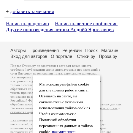
+
добавить замечания
Написать рецензию
Написать личное сообщение
Другие произведения автора Андрёй Ярославцев
Авторы
Произведения
Рецензии
Поиск
Магазин
Вход для авторов
О портале
Стихи.ру
Проза.ру
Портал Стихи.ру предоставляет авторам возможность
свободной публикации своих литературных произведений в
сети Интернет на основании
пользовательского договора
.
Все авторские права на произведения принадлежат авторам
и охраняются
законом
. Перепечатка произведений возможна
Мы используем файлы cookie
только с согласия его автора, к которому вы можете
обратиться на его авторской странице. Ответственность за
для улучшения работы сайта.
тексты произведений авторы несут самостоятельно на
Оставаясь на сайте, вы
основании
правил публикации
и
законодательства
Российской Федерации
. Данные пользователей
соглашаетесь с условиями
обрабатываются на основании
Политики обработки персональных данных
.
использования файлов cookies.
Вы также можете посмотреть более подробную
информацию о портале
и
связаться с администрацией
.
Чтобы ознакомиться с
Политикой обработки
Ежедневная аудитория портала Стихи.ру – порядка 200 тысяч
посетителей, которые в общей сумме просматривают более двух
персональных данных и файлов
миллионов страниц по данным счетчика посещаемости, который
cookie,
нажмите здесь
.
расположен справа от этого текста. В каждой графе указано по две