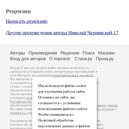
Рецензии
Написать рецензию
Другие произведения автора Николай Чернявский 17
Авторы
Произведения
Рецензии
Поиск
Магазин
Вход для авторов
О портале
Стихи.ру
Проза.ру
Портал Стихи.ру предоставляет авторам возможность
свободной публикации своих литературных произведений в
сети Интернет на основании
пользовательского договора
.
Все авторские права на произведения принадлежат авторам
и охраняются
законом
. Перепечатка произведений возможна
Мы используем файлы cookie
только с согласия его автора, к которому вы можете
обратиться на его авторской странице. Ответственность за
для улучшения работы сайта.
тексты произведений авторы несут самостоятельно на
Оставаясь на сайте, вы
основании
правил публикации
и
законодательства
Российской Федерации
. Данные пользователей
соглашаетесь с условиями
обрабатываются на основании
Политики обработки персональных данных
.
использования файлов cookies.
Вы также можете посмотреть более подробную
информацию о портале
и
связаться с администрацией
.
Чтобы ознакомиться с
Политикой обработки
Ежедневная аудитория портала Стихи.ру – порядка 200 тысяч
посетителей, которые в общей сумме просматривают более двух
персональных данных и файлов
миллионов страниц по данным счетчика посещаемости, который