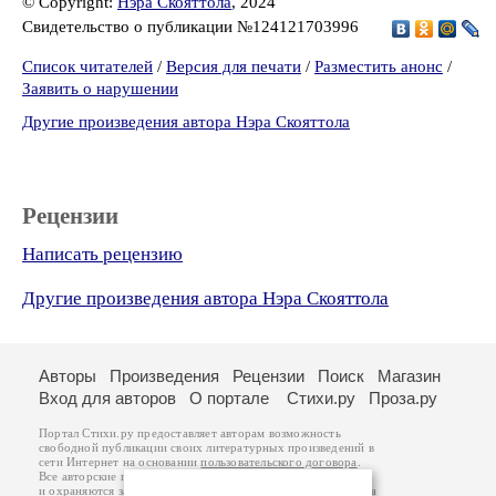
© Copyright:
Нэра Скояттола
, 2024
Свидетельство о публикации №124121703996
Список читателей
/
Версия для печати
/
Разместить анонс
/
Заявить о нарушении
Другие произведения автора Нэра Скояттола
Рецензии
Написать рецензию
Другие произведения автора Нэра Скояттола
Авторы
Произведения
Рецензии
Поиск
Магазин
Вход для авторов
О портале
Стихи.ру
Проза.ру
Портал Стихи.ру предоставляет авторам возможность
свободной публикации своих литературных произведений в
сети Интернет на основании
пользовательского договора
.
Все авторские права на произведения принадлежат авторам
и охраняются
законом
. Перепечатка произведений возможна