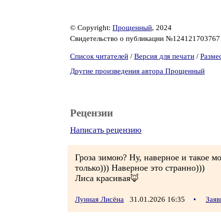
© Copyright:
Прощенный
, 2024
Свидетельство о публикации №12412170376
Список читателей
/
Версия для печати
/
Разме
Другие произведения автора Прощенный
Рецензии
Написать рецензию
Гроза зимою? Ну, наверное и такое м
только))) Наверное это странно)))
Лиса красивая🦊
Лунная Лисёна
31.01.2026 16:35
•
Заяв