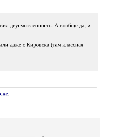
авил двусмысленность. А вообще да, и
ли даже с Кировска (там классная
ске
.