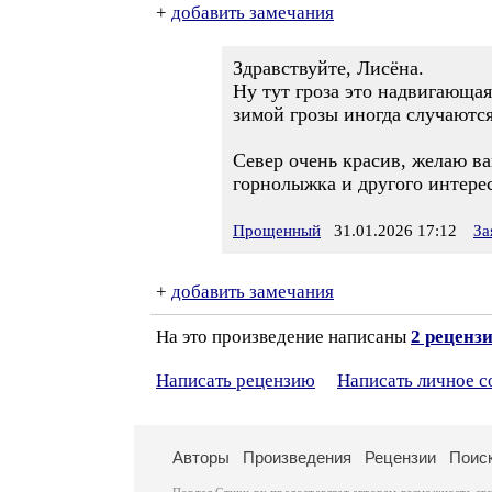
+
добавить замечания
Здравствуйте, Лисёна.
Ну тут гроза это надвигающая
зимой грозы иногда случаются
Север очень красив, желаю в
горнолыжка и другого интерес
Прощенный
31.01.2026 17:12
За
+
добавить замечания
На это произведение написаны
2 реценз
Написать рецензию
Написать личное 
Авторы
Произведения
Рецензии
Поис