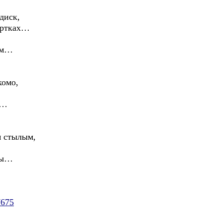
диск,
уртках…
ном…
комо,
а…
м стылым,
вы…
7675