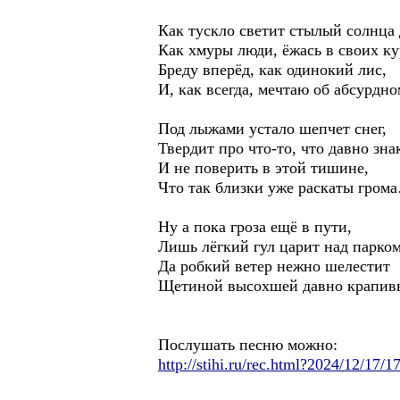
Как тускло светит стылый солнца 
Как хмуры люди, ёжась в своих к
Бреду вперёд, как одинокий лис,
И, как всегда, мечтаю об абсурд
Под лыжами устало шепчет снег,
Твердит про что-то, что давно зна
И не поверить в этой тишине,
Что так близки уже раскаты гром
Ну а пока гроза ещё в пути,
Лишь лёгкий гул царит над парко
Да робкий ветер нежно шелестит
Щетиной высохшей давно крапи
Послушать песню можно:
http://stihi.ru/rec.html?2024/12/17/1