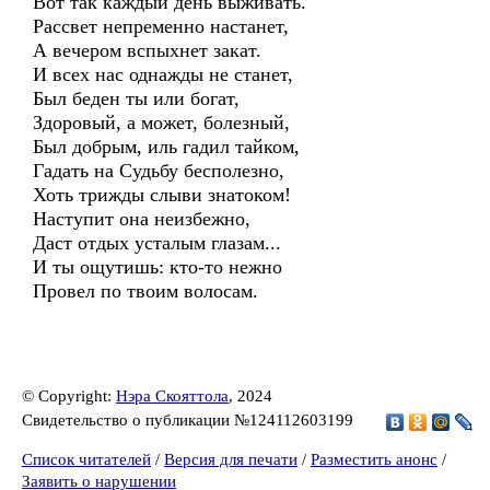
Вот так каждый день выживать.
Рассвет непременно настанет,
А вечером вспыхнет закат.
И всех нас однажды не станет,
Был беден ты или богат,
Здоровый, а может, болезный,
Был добрым, иль гадил тайком,
Гадать на Судьбу бесполезно,
Хоть трижды слыви знатоком!
Наступит она неизбежно,
Даст отдых усталым глазам...
И ты ощутишь: кто-то нежно
Провел по твоим волосам.
© Copyright:
Нэра Скояттола
, 2024
Свидетельство о публикации №124112603199
Список читателей
/
Версия для печати
/
Разместить анонс
/
Заявить о нарушении