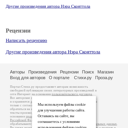
Другие произведения автора Нэра Скояттола
Рецензии
Написать рецензию
Другие произведения автора Нэра Скояттола
Авторы
Произведения
Рецензии
Поиск
Магазин
Вход для авторов
О портале
Стихи.ру
Проза.ру
Портал Стихи.ру предоставляет авторам возможность
свободной публикации своих литературных произведений в
сети Интернет на основании
пользовательского договора
.
Все авторские права на произведения принадлежат авторам
и охраняются
законом
. Перепечатка произведений возможна
Мы используем файлы cookie
только с согласия его автора, к которому вы можете
обратиться на его авторской странице. Ответственность за
для улучшения работы сайта.
тексты произведений авторы несут самостоятельно на
Оставаясь на сайте, вы
основании
правил публикации
и
законодательства
Российской Федерации
. Данные пользователей
соглашаетесь с условиями
обрабатываются на основании
Политики обработки персональных данных
.
использования файлов cookies.
Вы также можете посмотреть более подробную
информацию о портале
и