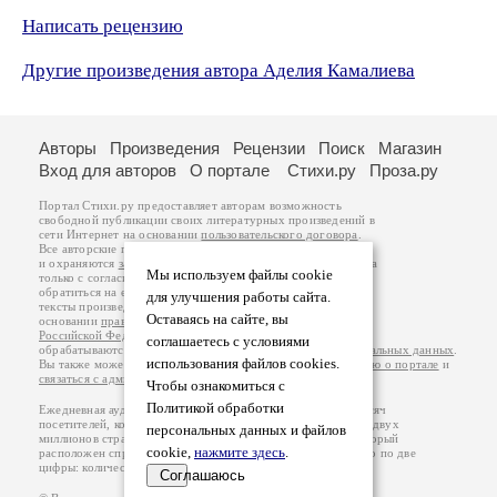
Написать рецензию
Другие произведения автора Аделия Камалиева
Авторы
Произведения
Рецензии
Поиск
Магазин
Вход для авторов
О портале
Стихи.ру
Проза.ру
Портал Стихи.ру предоставляет авторам возможность
свободной публикации своих литературных произведений в
сети Интернет на основании
пользовательского договора
.
Все авторские права на произведения принадлежат авторам
и охраняются
законом
. Перепечатка произведений возможна
Мы используем файлы cookie
только с согласия его автора, к которому вы можете
обратиться на его авторской странице. Ответственность за
для улучшения работы сайта.
тексты произведений авторы несут самостоятельно на
Оставаясь на сайте, вы
основании
правил публикации
и
законодательства
Российской Федерации
. Данные пользователей
соглашаетесь с условиями
обрабатываются на основании
Политики обработки персональных данных
.
использования файлов cookies.
Вы также можете посмотреть более подробную
информацию о портале
и
связаться с администрацией
.
Чтобы ознакомиться с
Политикой обработки
Ежедневная аудитория портала Стихи.ру – порядка 200 тысяч
посетителей, которые в общей сумме просматривают более двух
персональных данных и файлов
миллионов страниц по данным счетчика посещаемости, который
cookie,
нажмите здесь
.
расположен справа от этого текста. В каждой графе указано по две
цифры: количество просмотров и количество посетителей.
Соглашаюсь