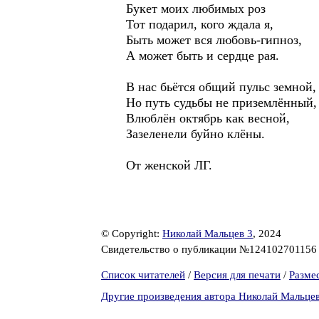
Букет моих любимых роз
Тот подарил, кого ждала я,
Быть может вся любовь-гипноз,
А может быть и сердце рая.
В нас бьётся общий пульс земной,
Но путь судьбы не приземлённый,
Влюблён октябрь как весной,
Зазеленели буйно клёны.
От женской ЛГ.
© Copyright:
Николай Мальцев 3
, 2024
Свидетельство о публикации №12410270115
Список читателей
/
Версия для печати
/
Разме
Другие произведения автора Николай Мальцев