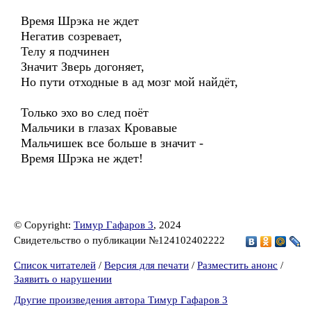
Время Шрэка не ждет
Негатив созревает,
Телу я подчинен
Значит Зверь догоняет,
Но пути отходные в ад мозг мой найдёт,
Только эхо во след поёт
Мальчики в глазах Кровавые
Мальчишек все больше в значит -
Время Шрэка не ждет!
© Copyright:
Тимур Гафаров 3
, 2024
Свидетельство о публикации №124102402222
Список читателей
/
Версия для печати
/
Разместить анонс
/
Заявить о нарушении
Другие произведения автора Тимур Гафаров 3