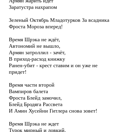
Армян жарить идёт
Заратустра нахрапом
Зеленый Октябрь Младотурков За всадника
Фроста Мороза вперед!
Время Шрэка не ждёт,
Автономий не вышло,
Армян затроллил - зачёт,
В приход-расход книжку
Ранен-убит - крест ставим и он уже не
придет!
Время части второй
Вампиров балета
Фроста Блейд замочил,
Блейд Бродяга Рассвета
И Амин Хусейни Гитлера снова зовет!
Время Шрэка не ждет
Турок мирный и ловкий,