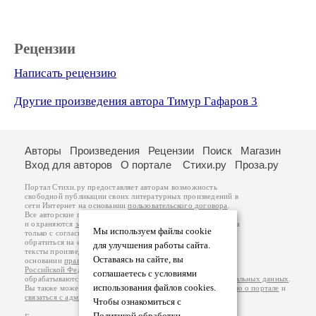
Рецензии
Написать рецензию
Другие произведения автора Тимур Гафаров 3
Авторы
Произведения
Рецензии
Поиск
Магазин
Вход для авторов
О портале
Стихи.ру
Проза.ру
Портал Стихи.ру предоставляет авторам возможность
свободной публикации своих литературных произведений в
сети Интернет на основании
пользовательского договора
.
Все авторские права на произведения принадлежат авторам
и охраняются
законом
. Перепечатка произведений возможна
Мы используем файлы cookie
только с согласия его автора, к которому вы можете
обратиться на его авторской странице. Ответственность за
для улучшения работы сайта.
тексты произведений авторы несут самостоятельно на
Оставаясь на сайте, вы
основании
правил публикации
и
законодательства
Российской Федерации
. Данные пользователей
соглашаетесь с условиями
обрабатываются на основании
Политики обработки персональных данных
.
использования файлов cookies.
Вы также можете посмотреть более подробную
информацию о портале
и
связаться с администрацией
.
Чтобы ознакомиться с