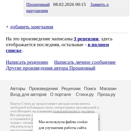
Прощенный
08.02.2026 00:15
Заявить о
нарушении
+
добавить замечания
На это произведение написаны
3 рецензии
, здесь
отображается последняя, остальные -
в полном
списке
.
Написать рецензию
Написать личное сообщение
Другие произведения автора Прощенный
Авторы
Произведения
Рецензии
Поиск
Магазин
Вход для авторов
О портале
Стихи.ру
Проза.ру
Портал Стихи.ру предоставляет авторам возможность
свободной публикации своих литературных произведений в
сети Интернет на основании
пользовательского договора
.
Все авторские права на произведения принадлежат авторам
и охраняются
законом
. Перепечатка произведений возможна
Мы используем файлы cookie
только с согласия его автора, к которому вы можете
обратиться на его авторской странице. Ответственность за
для улучшения работы сайта.
тексты произведений авторы несут самостоятельно на