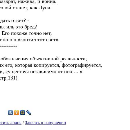
азврат, нажива, и война.
олой станет, как Луна.
дать ответ? -
ь, иль это бред?
, Его похоже точно нет,
вно.о.о «коптил тот свет».
----------
я обозначения объективной реальности,
х его, которая копируется, фотографируется,
 существуя независимо от них ... »
р.131)
6
стить анонс
/
Заявить о нарушении