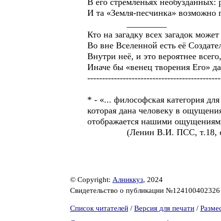
В его стремленьях необузданных: р
И та «Земля-песчинка» возможно г
_________
Кто на загадку всех загадок может 
Во вне Вселенной есть её Создател
Внутри неё, и это вероятнее всего
Иначе бы «венец творения Его» да
---------------------------------------------
* - «... философская категория дл
которая дана человеку в ощущения
отображается нашими ощущениями,
(Ленин В.И. ПСС, т.18, ст
© Copyright:
Алниккуз
, 2024
Свидетельство о публикации №12410040232
Список читателей
/
Версия для печати
/
Разме