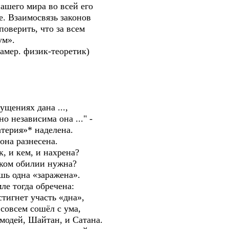
о мира во всей его
заимосвязь законов
рить, что за всем
м».
р. физик-теоретик)
ущениях дана ...,
 независима она ..." -
терия»* наделена.
она разнесена.
к, и кем, и нахрена?
таком обилии нужна?
шь одна «заражена».
мле тогда обречена:
тигнет участь «дна»,
 совсем сошёл с ума,
смодей, Шайтан, и Сатана.