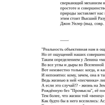
сверкающий механизм нашег
простоте и совершенстве. В
природы заставляет нас пове
этим стоит Высший Разу
Джон Уилер (выд. совр. аме
____
"Реальность объективная нам в ощ
Но от ощущений наших совершенно
Таким определением у Ленина «ма
Во все углы и дыры во Вселенной 
Вот неизвестно только: когда, и ка
И непонятно: кому, зачем, она в 
Ведь жизнью в ней «песчинка» ли
А если это случай!? - жизнь на Зе
Рождённую без "Промысла", её пос
Тем более, что жизни той «венец»
Как будто бы в него вселились: А