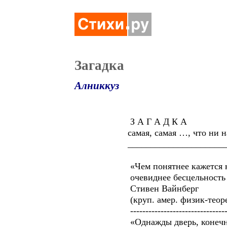
Загадка
Алниккуз
З А Г А Д К А
самая, самая …, что ни на ес
________________________
«Чем понятнее кажется нам
очевиднее бесцельность её 
Стивен Вайнберг
(круп. амер. физик-теоретик
---------------------------------
«Однажды дверь, конечно, о