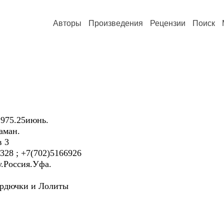
Авторы
Произведения
Рецензии
Поиск
975.25июнь.
аман.
в 3
328 ; +7(702)5166926
у.Россия.Уфа.
ердючки и Лолиты