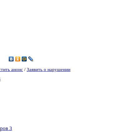
5
стить анонс
/
Заявить о нарушении
3
ров 3