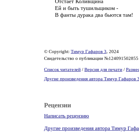
Отстаёт Коливщина
Ей и быть тушильщиком -
В фанты дурака два бьются там!
© Copyright:
Тимур Гафаров 3
, 2024
Свидетельство о публикации №12409150285
Список читателей
/
Версия для печати
/
Разме
Другие произведения автора Тимур Гафаров 
Рецензии
Написать рецензию
Другие произведения автора Тимур Гафа