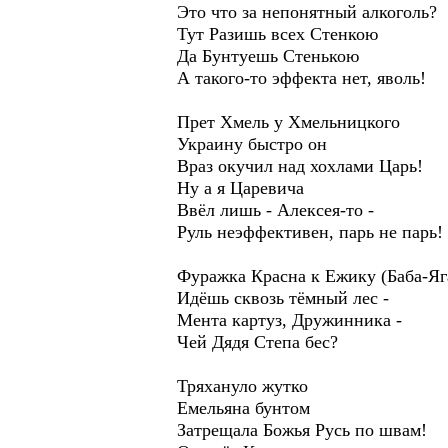
Это что за непонятный алкоголь?
Тут Разишь всех Стенкою
Да Бунтуешь Стенькою
А такого-то эффекта нет, яволь!
Прет Хмель у Хмельницкого
Украину быстро он
Враз окучил над хохлами Царь!
Ну а я Царевича
Ввёл лишь - Алексея-то -
Руль неэффективен, парь не парь!
Фуражка Красна к Ежику (Баба-Я
Идёшь сквозь тёмный лес -
Мента картуз, Дружинника -
Чей Дядя Степа бес?
Тряхануло жутко
Емельяна бунтом
Затрещала Божья Русь по швам!