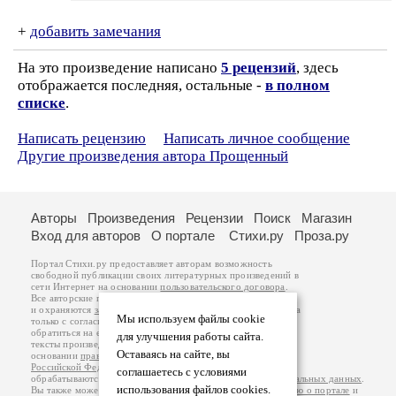
+
добавить замечания
На это произведение написано
5 рецензий
, здесь
отображается последняя, остальные -
в полном
списке
.
Написать рецензию
Написать личное сообщение
Другие произведения автора Прощенный
Авторы
Произведения
Рецензии
Поиск
Магазин
Вход для авторов
О портале
Стихи.ру
Проза.ру
Портал Стихи.ру предоставляет авторам возможность
свободной публикации своих литературных произведений в
сети Интернет на основании
пользовательского договора
.
Все авторские права на произведения принадлежат авторам
и охраняются
законом
. Перепечатка произведений возможна
Мы используем файлы cookie
только с согласия его автора, к которому вы можете
обратиться на его авторской странице. Ответственность за
для улучшения работы сайта.
тексты произведений авторы несут самостоятельно на
Оставаясь на сайте, вы
основании
правил публикации
и
законодательства
Российской Федерации
. Данные пользователей
соглашаетесь с условиями
обрабатываются на основании
Политики обработки персональных данных
.
использования файлов cookies.
Вы также можете посмотреть более подробную
информацию о портале
и