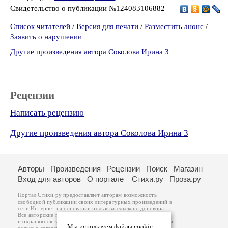
Свидетельство о публикации №124083106882
Список читателей
/
Версия для печати
/
Разместить анонс
/
Заявить о нарушении
Другие произведения автора Соколова Ирина 3
Рецензии
Написать рецензию
Другие произведения автора Соколова Ирина 3
Авторы
Произведения
Рецензии
Поиск
Магазин
Вход для авторов
О портале
Стихи.ру
Проза.ру
Портал Стихи.ру предоставляет авторам возможность
свободной публикации своих литературных произведений в
сети Интернет на основании
пользовательского договора
.
Все авторские права на произведения принадлежат авторам
и охраняются
законом
. Перепечатка произведений возможна
Мы используем файлы cookie