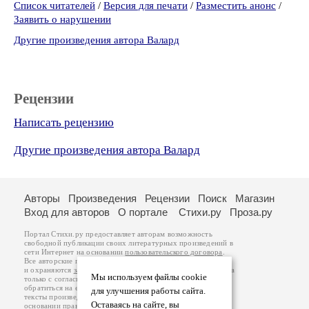
Список читателей
/
Версия для печати
/
Разместить анонс
/
Заявить о нарушении
Другие произведения автора Валард
Рецензии
Написать рецензию
Другие произведения автора Валард
Авторы
Произведения
Рецензии
Поиск
Магазин
Вход для авторов
О портале
Стихи.ру
Проза.ру
Портал Стихи.ру предоставляет авторам возможность
свободной публикации своих литературных произведений в
сети Интернет на основании
пользовательского договора
.
Все авторские права на произведения принадлежат авторам
и охраняются
законом
. Перепечатка произведений возможна
Мы используем файлы cookie
только с согласия его автора, к которому вы можете
обратиться на его авторской странице. Ответственность за
для улучшения работы сайта.
тексты произведений авторы несут самостоятельно на
Оставаясь на сайте, вы
основании
правил публикации
и
законодательства