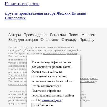
Написать рецензию
Другие произведения автора Жидких Виталий
Николаевич
Авторы
Произведения
Рецензии
Поиск
Магазин
Вход для авторов
О портале
Стихи.ру
Проза.ру
Портал Стихи.ру предоставляет авторам возможность
свободной публикации своих литературных произведений в
сети Интернет на основании
пользовательского договора
.
Все авторские права на произведения принадлежат авторам
и охраняются
законом
. Перепечатка произведений возможна
Мы используем файлы cookie
только с согласия его автора, к которому вы можете
обратиться на его авторской странице. Ответственность за
для улучшения работы сайта.
тексты произведений авторы несут самостоятельно на
Оставаясь на сайте, вы
основании
правил публикации
и
законодательства
Российской Федерации
. Данные пользователей
соглашаетесь с условиями
обрабатываются на основании
Политики обработки персональных данных
.
использования файлов cookies.
Вы также можете посмотреть более подробную
информацию о портале
и
связаться с администрацией
.
Чтобы ознакомиться с
Политикой обработки
Ежедневная аудитория портала Стихи.ру – порядка 200 тысяч
посетителей, которые в общей сумме просматривают более двух
персональных данных и файлов
миллионов страниц по данным счетчика посещаемости, который
cookie,
нажмите здесь
.
расположен справа от этого текста. В каждой графе указано по две
цифры: количество просмотров и количество посетителей.
Соглашаюсь