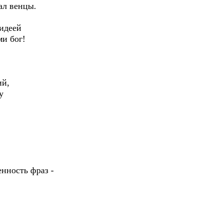
ал венцы.
 идеей
ми бог!
ий,
у
нность фраз -