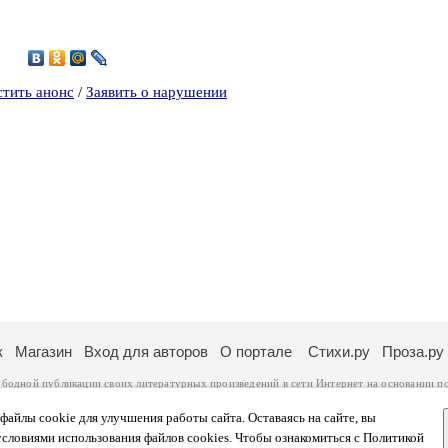
3
стить анонс
/
Заявить о нарушении
к
Магазин
Вход для авторов
О портале
Стихи.ру
Проза.ру
ободной публикации своих литературных произведений в сети Интернет на основании
п
ся
законом
. Перепечатка произведений возможна только с согласия его автора, к котором
ры несут самостоятельно на основании
правил публикации
и
законодательства Российско
айлы cookie для улучшения работы сайта. Оставаясь на сайте, вы
ональных данных
. Вы также можете посмотреть более подробную
информацию о портал
условиями использования файлов cookies. Чтобы ознакомиться с Политикой