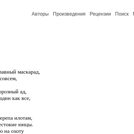
Авторы
Произведения
Рецензии
Поиск
лавный маскарад,
совсем,
орозный ад,
один как все,
черепа илотам,
жестокие юнцы.
ю на охоту