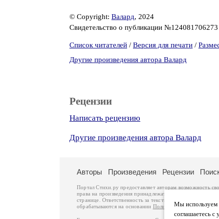
© Copyright:
Валард
, 2024
Свидетельство о публикации №12408170627
Список читателей
/
Версия для печати
/
Разме
Другие произведения автора Валард
Рецензии
Написать рецензию
Другие произведения автора Валард
Авторы
Произведения
Рецензии
Поис
Портал Стихи.ру предоставляет авторам возможность св
права на произведения принадлежат авторам и охраняют
странице. Ответственность за тексты произведений авто
Мы используем ф
обрабатываются на основании
Политики обработки перс
соглашаетесь с 