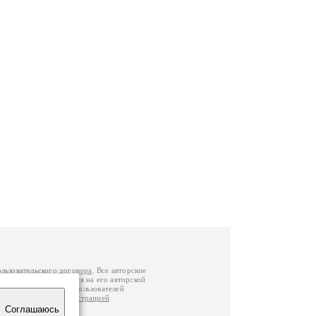
ользовательского договора
. Все авторские
у вы можете обратиться на его авторской
й Федерации
. Данные пользователей
е
и
связаться с администрацией
.
Соглашаюсь