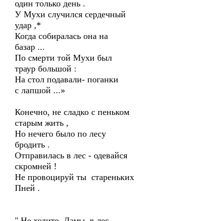
один только день .
У Мухи случился сердечный
удар ,*
Когда собиралась она на
базар ...
По смерти той Мухи был
траур большой :
На стол подавали- поганки
с лапшой ...»
Конечно, не сладко с пеньком
старым жить ,
Но нечего было по лесу
бродить .
Отправилась в лес - одевайся
скромней !
Не провоцируй ты стареньких
Пней .
" Не ходите, Дамы, в лес -