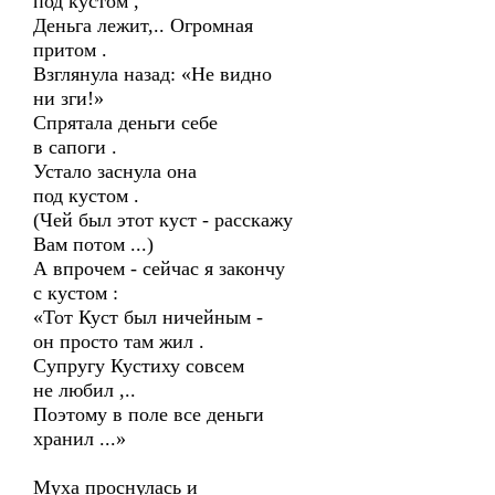
под кустом ,
Деньга лежит,.. Огромная
притом .
Взглянула назад: «Не видно
ни зги!»
Спрятала деньги себе
в сапоги .
Устало заснула она
под кустом .
(Чей был этот куст - расскажу
Вам потом ...)
А впрочем - сейчас я закончу
с кустом :
«Тот Куст был ничейным -
он просто там жил .
Супругу Кустиху совсем
не любил ,..
Поэтому в поле все деньги
хранил ...»
Муха проснулась и