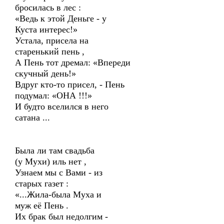
бросилась в лес :
«Ведь к этой Деньге - у
Куста интерес!»
Устала, присела на
старенький пень ,
А Пень тот дремал: «Впереди
скучный день!»
Вдруг кто-то присел, - Пень
подумал: «ОНА !!!»
И будто вселился в него
сатана ...
Была ли там свадьба
(у Мухи) иль нет ,
Узнаем мы с Вами - из
старых газет :
«...Жила-была Муха и
муж её Пень .
Их брак был недолгим -