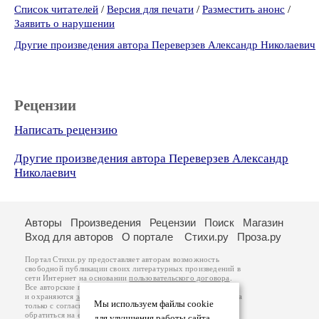
Список читателей
/
Версия для печати
/
Разместить анонс
/
Заявить о нарушении
Другие произведения автора Переверзев Александр Николаевич
Рецензии
Написать рецензию
Другие произведения автора Переверзев Александр
Николаевич
Авторы
Произведения
Рецензии
Поиск
Магазин
Вход для авторов
О портале
Стихи.ру
Проза.ру
Портал Стихи.ру предоставляет авторам возможность
свободной публикации своих литературных произведений в
сети Интернет на основании
пользовательского договора
.
Все авторские права на произведения принадлежат авторам
и охраняются
законом
. Перепечатка произведений возможна
Мы используем файлы cookie
только с согласия его автора, к которому вы можете
обратиться на его авторской странице. Ответственность за
для улучшения работы сайта.