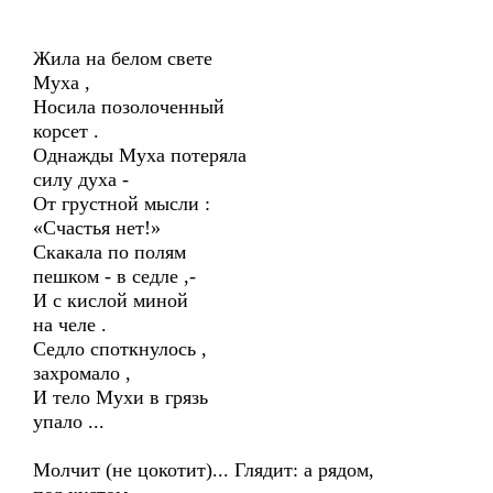
Жила на белом свете
Муха ,
Носила позолоченный
корсет .
Однажды Муха потеряла
силу духа -
От грустной мысли :
«Счастья нет!»
Скакала по полям
пешком - в седле ,-
И с кислой миной
на челе .
Седло споткнулось ,
захромало ,
И тело Мухи в грязь
упало ...
Молчит (не цокотит)... Глядит: а рядом,