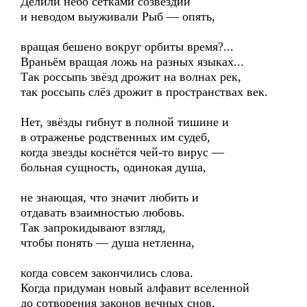
Делили небо сетками созвездий
и неводом выуживали Рыб — опять,
вращая бешено вокруг орбиты время?...
Враньём вращая ложь на разных языках...
Так россыпь звёзд дрожит на волнах рек,
так россыпь слёз дрожит в пространствах век.
Нет, звёзды гибнут в полной тишине и
в отраженье родственных им судеб,
когда звезды коснётся чей-то вирус —
больная сущность, одинокая душа,
не знающая, что значит любить и
отдавать взаимностью любовь.
Так запрокидывают взгляд,
чтобы понять — душа нетленна,
когда совсем закончились слова.
Когда придуман новый алфавит вселенной
до сотворения законов вечных снов,