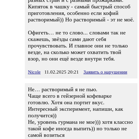
разных стран и с разными прожарками.
Кипяток в чашку - самый быстрый способ
приготовления, особенно если кофий
растворимый)) Но растворимый - эт не моё.
Офигеть… не то слово... словами так не
скажешь, звёзды сами дают себя
прочувствовать. И главное они не только
везде, на сколько может охватить твой
взор, но они ещё везде внутри тебя.
Nicole
11.02.2025 20:21
Заявить о нарушении
Не… растворимый я не пью.
Чаще всего в гейзерной кофеварке
готовлю. Хотя она портит вкус.
Интересный эксперимент, напиши, как
получится))
Не, уровень гурмана не мое))) хотя классно
такой кофе иногда выпить)) но только не
самой возиться