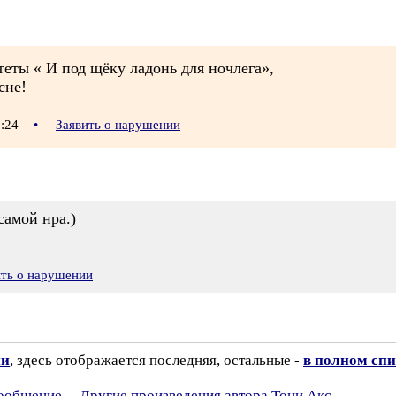
еты « И под щёку ладонь для ночлега»,
сне!
2:24
•
Заявить о нарушении
самой нра.)
ить о нарушении
ии
, здесь отображается последняя, остальные -
в полном спи
сообщение
Другие произведения автора Тони Акс