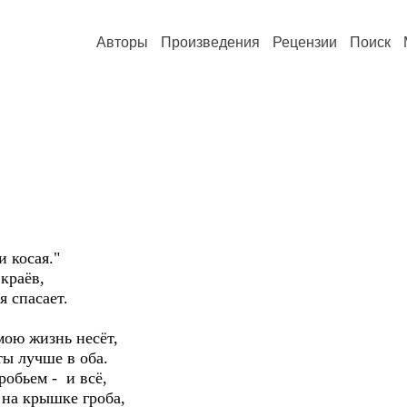
Авторы
Произведения
Рецензии
Поиск
и косая."
 краёв,
я спасает.
мою жизнь несёт,
ты лучше в оба.
робьем - и всё,
 на крышке гроба,