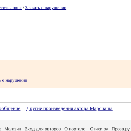
стить анонс
/
Заявить о нарушении
ь о нарушении
сообщение
Другие произведения автора Марсиаша
к
Магазин
Вход для авторов
О портале
Стихи.ру
Проза.ру