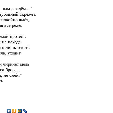
чным дождём... "
 зубовный скрежет.
 спокойно ждёт,
я всё реже.
емой протест.
 на исходе.
го лишь текст".
яв, уходит.
й чиркнет мель
ги бросая.
, не смей."
сь.
8