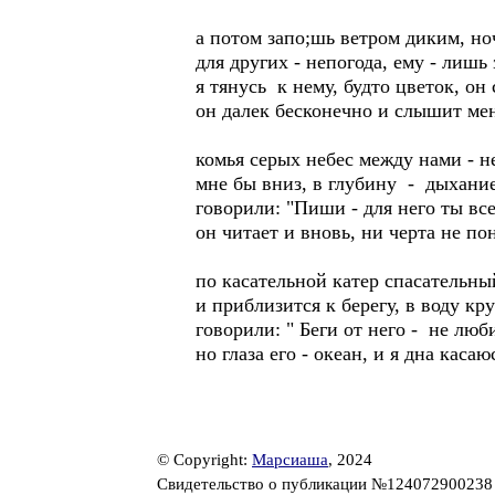
а потом запо;шь ветром диким, но
для других - непогода, ему - лишь
я тянусь к нему, будто цветок, он
он далек бесконечно и слышит мен
комья серых небес между нами - н
мне бы вниз, в глубину - дыхание
говорили: "Пиши - для него ты все
он читает и вновь, ни черта не пон
по касательной катер спасательны
и приблизится к берегу, в воду кру
говорили: " Беги от него - не люби
но глаза его - океан, и я дна касаю
© Copyright:
Марсиаша
, 2024
Свидетельство о публикации №12407290023