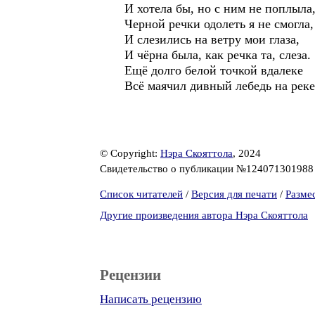
И хотела бы, но с ним не поплыла
Черной речки одолеть я не смогла,
И слезились на ветру мои глаза,
И чёрна была, как речка та, слеза.
Ещё долго белой точкой вдалеке
Всё маячил дивный лебедь на реке
© Copyright:
Нэра Скояттола
, 2024
Свидетельство о публикации №12407130198
Список читателей
/
Версия для печати
/
Разме
Другие произведения автора Нэра Скояттола
Рецензии
Написать рецензию