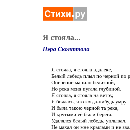
Я стояла...
Нэра Скояттола
Я стояла, я стояла вдалеке,
Белый лебедь плыл по черной по р
Оперение манило белизной,
Но река меня пугала глубиной.
Я стояла, я стояла на ветру,
Я боялась, что когда-нибудь умру.
И была такою черной та река,
И крутыми её были берега.
Удалялся белый лебедь, уплывал,
Не махал он мне крылами и не зва