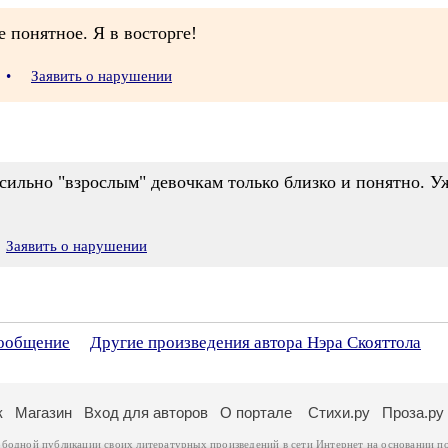
 понятное. Я в восторге!
4
•
Заявить о нарушении
 сильно "взрослым" девочкам только близко и понятно. У
Заявить о нарушении
сообщение
Другие произведения автора Нэра Скояттола
к
Магазин
Вход для авторов
О портале
Стихи.ру
Проза.ру
ободной публикации своих литературных произведений в сети Интернет на основании
п